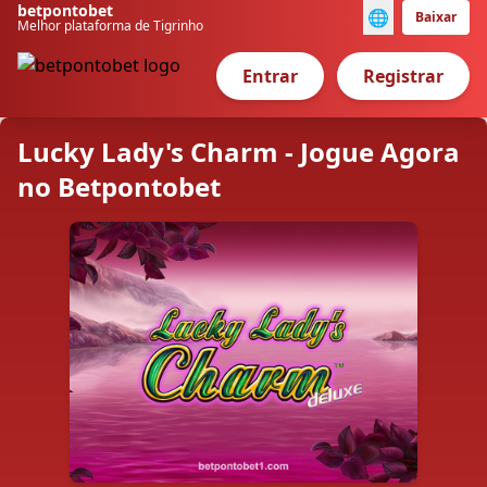
betpontobet
🌐
Baixar
Melhor plataforma de Tigrinho
Entrar
Registrar
Lucky Lady's Charm - Jogue Agora
no Betpontobet