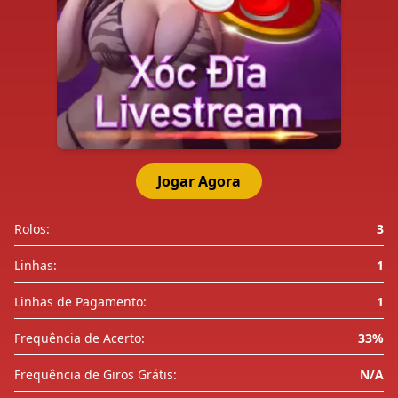
Jogar Agora
Rolos:
3
Linhas:
1
Linhas de Pagamento:
1
Frequência de Acerto:
33%
Frequência de Giros Grátis:
N/A